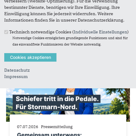
verbessern (Website-Optimierung). Für die Verwendung
Zur Entscheidung der kanadischen Regierung,
bestimmter Dienste, benötigen wir Ihre Einwilligung. Ihre
künftig auf das U-Boot-Design von TKMS zu
Einwilligung können Sie jederzeit widerrufen. Weitere
setzen, erklärt der Sprecher für Wehrtechnik der
Informationen finden Sie in unserer Datenschutzerklärung.
CDU-...
Technisch notwendige Cookies (
Individuelle Einstellungen
)
Notwendige Cookies ermöglichen grundlegende Funktionen und sind für
das einwandfreie Funktionieren der Website notwendig.
Datenschutz
Impressum
07.07.2026
Pressemitteilung
Gemeinsam unterwegs: