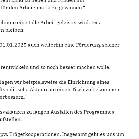
serem Land zu heben und Frauen mit
für den Arbeitsmarkt zu gewinnen.“
ehnten eine tolle Arbeit geleistet wird. Das
n bleiben.
 01.01.2025 auch weiterhin eine Förderung solcher
erentwickeln und so noch besser machen wolle.
gen wir beispielsweise die Einrichtung eines
ftspolitische Akteure an einen Tisch zu bekommen.
verbessern.“
ubsvakanzen zu langen Ausfällen des Programmes
fstellen.
bspw. Trägerkooperationen. Insgesamt geht es uns um