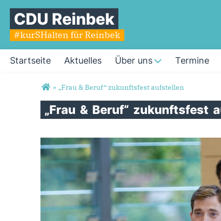
CDU Reinbek
#kurSHalten für Reinbek
Startseite
Aktuelles
Über uns
Termine
Sie sind hier
»
„Frau & Beruf“ zukunftsfest aufstellen
„Frau
&
Beruf“
zukunftsfest
a