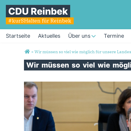
CDU Reinbek
#kurSHalten für Reinbek
Startseite
Aktuelles
Über uns
Termine
Sie sind hier
»
Wir müssen so viel wie möglich für unsere Lande
Wir
müssen
so
viel
wie
mögl