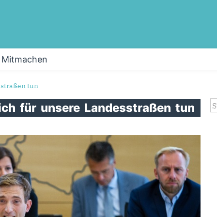
Mitmachen
sstraßen tun
S
ich
für
unsere
Landesstraßen
tun